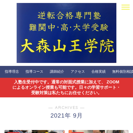
指導理念
指導コース
講師紹介
アクセス
合格実績
無料個別相談会
入塾生受付中です。通常の対面式授業に加えて、 ZOOM
によるオンライン授業も可能です。日々の学習サポート・
受験対策は私たちにお任せください。
― ARCHIVES ―
2021年 9月