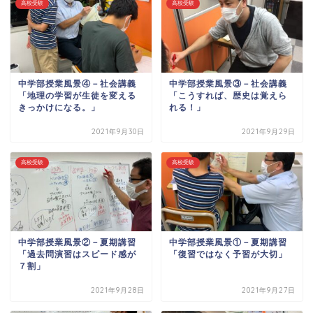
高校受験
高校受験
中学部授業風景④－社会講義
中学部授業風景③－社会講義
「地理の学習が生徒を変える
「こうすれば、歴史は覚えら
きっかけになる。」
れる！」
2021年9月30日
2021年9月29日
高校受験
高校受験
中学部授業風景②－夏期講習
中学部授業風景①－夏期講習
「過去問演習はスピード感が
「復習ではなく予習が大切」
７割」
2021年9月28日
2021年9月27日