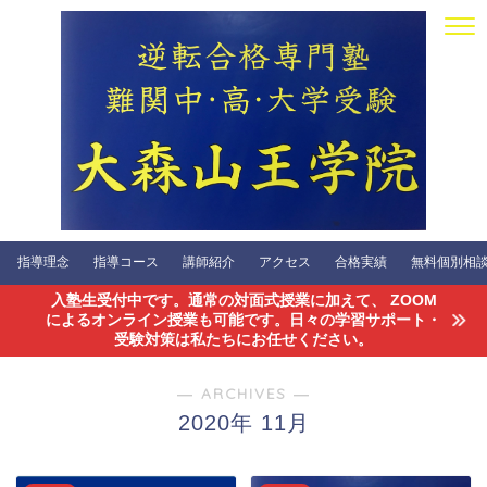
指導理念
指導コース
講師紹介
アクセス
合格実績
無料個別相談会
入塾生受付中です。通常の対面式授業に加えて、 ZOOM
によるオンライン授業も可能です。日々の学習サポート・
受験対策は私たちにお任せください。
― ARCHIVES ―
2020年 11月