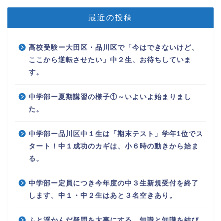
最近の投稿
高校受験ー大田区・品川区で「今はできないけど、
ここから逆転させたい」中２生、お待ちしていま
す。
中学部ー夏期講習の様子①～いよいよ始まりまし
た。
中学部ー品川区中１生は「期末テスト」学年1位でス
タート！中１成功のカギは、小６時の動きから始ま
る。
中学部ー定員につき今年度の中３生新規受付を終了
します。中１・中２生はあと３名空きあり。
ふと浮かんだ疑問を大事にする、知識と知識を結び