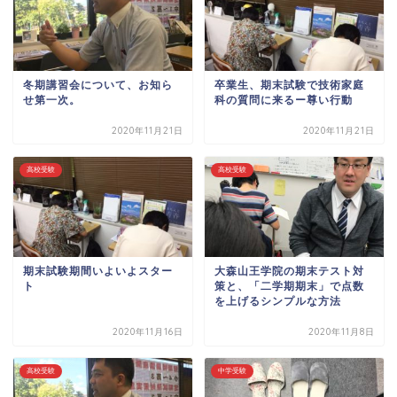
冬期講習会について、お知ら
卒業生、期末試験で技術家庭
せ第一次。
科の質問に来るー尊い行動
2020年11月21日
2020年11月21日
高校受験
高校受験
期末試験期間いよいよスター
大森山王学院の期末テスト対
ト
策と、「二学期期末」で点数
を上げるシンプルな方法
2020年11月16日
2020年11月8日
高校受験
中学受験