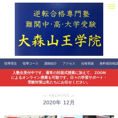
指導理念
指導コース
講師紹介
アクセス
合格実績
無料個別相談会
入塾生受付中です。通常の対面式授業に加えて、 ZOOM
によるオンライン授業も可能です。日々の学習サポート・
受験対策は私たちにお任せください。
― ARCHIVES ―
2020年 12月