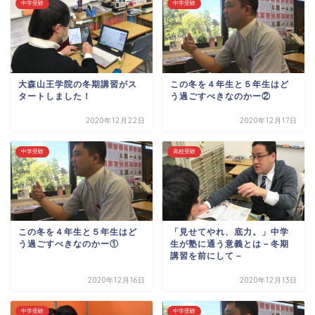
中学受験
中学受験
大森山王学院の冬期講習がス
この冬を４年生と５年生はど
タートしました！
う過ごすべきなのかー②
2020年12月22日
2020年12月17日
中学受験
高校受験
この冬を４年生と５年生はど
「見せてやれ、底力。」中学
う過ごすべきなのかー①
生が塾に通う意義とは－冬期
講習を前にして－
2020年12月16日
2020年12月13日
中学受験
中学受験