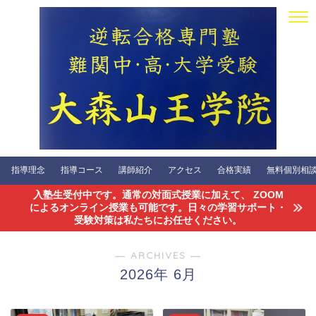
指導理念
指導コース
講師紹介
アクセス
合格実績
無料個別相談会
入塾生受付中です。通常の対面式授業に加えて、 ZOOM
によるオンライン授業も可能です。日々の学習サポート・
受験対策は私たちにお任せください。
― ARCHIVES ―
2026年 6月