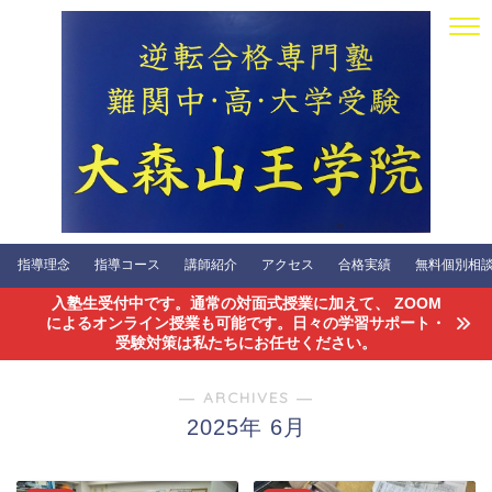
指導理念
指導コース
講師紹介
アクセス
合格実績
無料個別相談会
入塾生受付中です。通常の対面式授業に加えて、 ZOOM
によるオンライン授業も可能です。日々の学習サポート・
受験対策は私たちにお任せください。
― ARCHIVES ―
2025年 6月