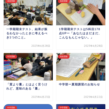
高校受験
高校受験
一学期期末テスト、結果が振
1学期期末テストは5科目178
るわなかったときに考えるべ
点UPー「あなたはまだまだ、
き1つのこと。
こんなもんじゃない。」
2025年6月28日
2025年6月28日
中学受験
高校受験
「質より量」とはよく言うけ
中学部ー夏期講習のお知らせ
れど、意味のある「量」
2025年6月23日
2025年6月22日
中学受験
中学受験