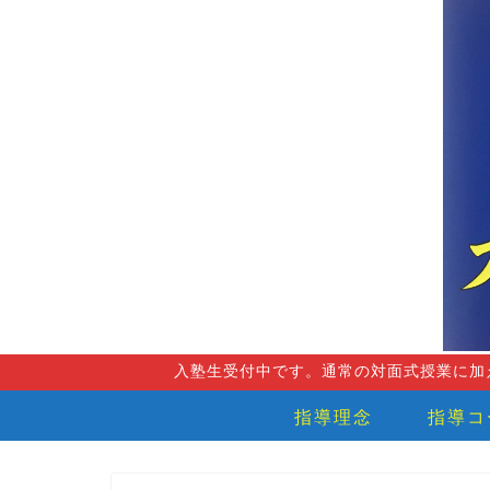
入塾生受付中です。通常の対面式授業に加
指導理念
指導コ