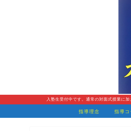
入塾生受付中です。通常の対面式授業に加
指導理念
指導コ