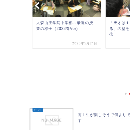
講習がスタ
大森山王学院中学部～最近の授
「天才は１
業の様子（2023春Ver)
る」の壁を
①
020年12月22日
2023年5月21日
高１生が楽しそうで何より
す