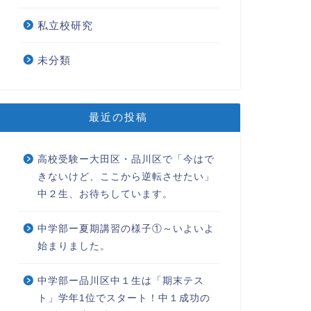
私立校研究
格おめでとうございます
中学準備講座が着々と進んでい
未分類
ます
2020年1月12日
2026年2月20
最近の投稿
高校受験ー大田区・品川区で「今はで
きないけど、ここから逆転させたい」
中２生、お待ちしています。
中学部ー夏期講習の様子①～いよいよ
始まりました。
中学部ー品川区中１生は「期末テス
ト」学年1位でスタート！中１成功の