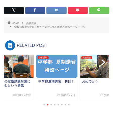
HOME
高校受験
学校休校期間中に子供たちのやる気を維持させるキーワード①
RELATED POST
受験
高校受験
高校受験
めての定期試験対策に
中学部夏期講習、初日！
おめでとう
び込むという勇気
2021年9月19日
2020年8月2日
2020年1