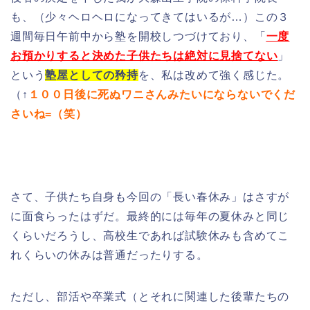
も、（少々ヘロヘロになってきてはいるが…）この３
週間毎日午前中から塾を開校しつづけており、「
一
度
お預かりすると決めた子供たちは絶対に見捨てない
」
という
塾屋としての矜持
を、私は改めて強く感じた。
（↑
１００日後に死ぬワニさんみたいにならないでくだ
さいね=（笑）
さて、子供たち自身も今回の「長い春休み」はさすが
に面食らったはずだ。最終的には毎年の夏休みと同じ
くらいだろうし、高校生であれば試験休みも含めてこ
れくらいの休みは普通だったりする。
ただし、部活や卒業式（とそれに関連した後輩たちの