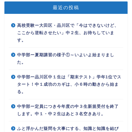
最近の投稿
高校受験ー大田区・品川区で「今はできないけど、
ここから逆転させたい」中２生、お待ちしていま
す。
中学部ー夏期講習の様子①～いよいよ始まりまし
た。
中学部ー品川区中１生は「期末テスト」学年1位でス
タート！中１成功のカギは、小６時の動きから始ま
る。
中学部ー定員につき今年度の中３生新規受付を終了
します。中１・中２生はあと３名空きあり。
ふと浮かんだ疑問を大事にする、知識と知識を結び