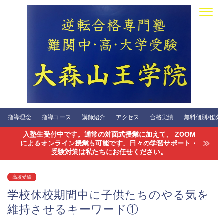
指導理念
指導コース
講師紹介
アクセス
合格実績
無料個別相談会
入塾生受付中です。通常の対面式授業に加えて、 ZOOM
によるオンライン授業も可能です。日々の学習サポート・
受験対策は私たちにお任せください。
高校受験
学校休校期間中に子供たちのやる気を
維持させるキーワード①