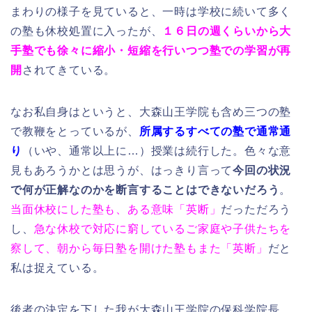
まわりの様子を見ていると、一時は学校に続いて多く
の塾も休校処置に入ったが、
１６日の週くらいから大
手塾でも徐々に縮小・短縮を行いつつ塾での学習が再
開
されてきている。
なお私自身はというと、大森山王学院も含め三つの塾
で教鞭をとっているが、
所属するすべての塾で通常通
り
（いや、通常以上に…）授業は続行した。色々な意
見もあろうかとは思うが、はっきり言って
今回の状況
で何が正解なのかを断言することはできないだろう
。
当面休校にした塾も、ある意味「英断」
だっただろう
し、
急な休校で対応に窮しているご家庭や子供たちを
察して、朝から毎日塾を開けた塾もまた「英断」
だと
私は捉えている。
後者の決定を下した我が大森山王学院の保科学院長