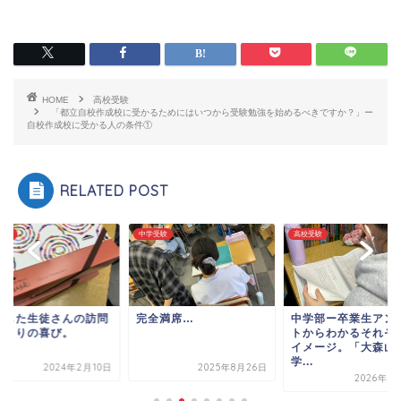
HOME
高校受験
「都立自校作成校に受かるためにはいつから受験勉強を始めるべきですか？」ー
自校作成校に受かる人の条件①
RELATED POST
受験
中学受験
高校受験
格した生徒さんの訪問
完全満席…
中学部ー卒業生アン
何よりの喜び。
トからわかるそれぞ
イメージ。「大森山
学...
2024年2月10日
2025年8月26日
2026年4