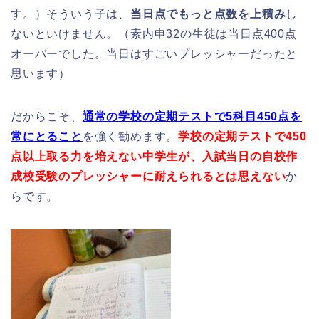
す。）そういう子は、
当日点でもっと点数を上積み
し
ないといけません。（素内申32の生徒は当日点400点
オーバーでした。当日はすごいプレッシャーだったと
思います）
だからこそ、
通常の学校の定期テストで5科目450点を
常にとること
を強く勧めます。
学校の定期テストで450
点以上取る力を培えない中学生が、入試当日の自校作
成校受験のプレッシャーに耐えられるとは思えない
か
らです。