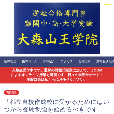
指導理念
指導コース
講師紹介
アクセス
合格実績
無料個別相談会
入塾生受付中です。通常の対面式授業に加えて、 ZOOM
によるオンライン授業も可能です。日々の学習サポート・
受験対策は私たちにお任せください。
高校受験
「都立自校作成校に受かるためにはい
つから受験勉強を始めるべきです