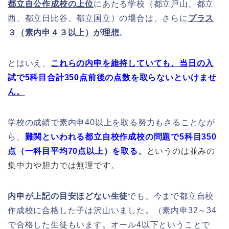
都立自公作成校の上位
にあたる学校（都立戸山、都立
西、都立日比谷、都立国立）の場合は、さらに
プラス
３（素内申４３以上）が理想
。
とはいえ、
これらの内申を維持していても、当日の入
試で5科目合計350点前後の点数を取らないといけませ
ん。
学校の成績で素内申40以上を取る努力もさることなが
ら、
難関といわれる都立自校作成校の問題で5科目350
点（一科目平均70点以上）を取る、
というのは並みの
集中力や胆力では無理
です。
内申が上記の目安ほどない生徒
でも、今まで都立自校
作成校に合格した子は沢山いました。（素内申32～34
で合格した生徒もいます。オール4以下ということで