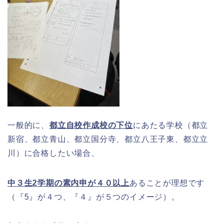
一般的に、
都立自校作成校の下位
にあたる学校（都立
新宿、都立青山、都立国分寺、都立八王子東、都立立
川）に合格したい場合、
中３生2学期の素内申が４０以上
あることが理想です
（『5』が４つ、『４』が５つのイメージ）。