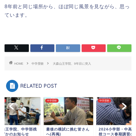
8年前と同じ場所から、ほぼ同じ風景を見ながら、思っ
ています。
HOME
中学受験
大森山王学院、9年目に突入
RELATED POST
受験
中学受験
中学受験
森山王学院、中学部残
最後の模試に挑む皆さん
2024小学部・中高
わずかのお知らせ
へ(再掲)
校コース春期講習の