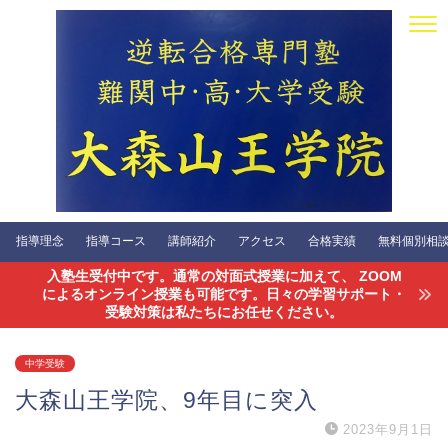
指導理念
指導コース
講師紹介
アクセス
合格実績
無料個別相談会
入塾生受付中です。通常の対面式授業に加えて、 ZOOM
によるオンライン授業も可能です。日々の学習サポート・
受験対策は私たちにお任せください。
中学受験
大森山王学院、9年目に突入
2023年9月1日