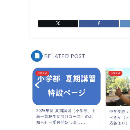
RELATED POST
中学受験
中学受験
2026年度 夏期講習（小学部、中
・使い方。
中学受験：
高一貫校生徒向けコース）のお
べきか（オ
知らせー受付開始しまし...
応答より）