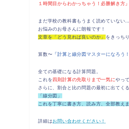
１時間目からわかっちゃう！必勝解き方
まだ学校の教科書もうまく読めていない
お悩みのお母さんに朗報です！
文章を「どう見れば良いのか」
をきっち
算数〜
「計算と線分図マスターになろう
全ての基礎になる計算問題。
これを
四則計算の先取りまで一気に
やっ
さらに、割合と比の問題の最初に出てく
「線分図」
これを丁寧に書き方、読み方、全部教え
詳細は
お問い合わせください！