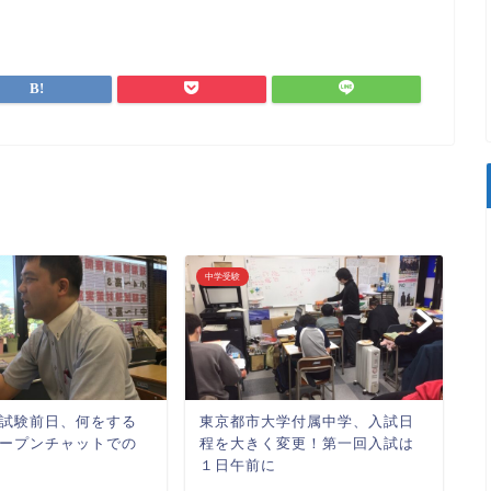
中学受験
中
試験前日、何をする
東京都市大学付属中学、入試日
塾
ープンチャットでの
程を大きく変更！第一回入試は
続
１日午前に
非