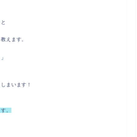
」
…と
り教えます。
！」
てしまいます！
る
ます。