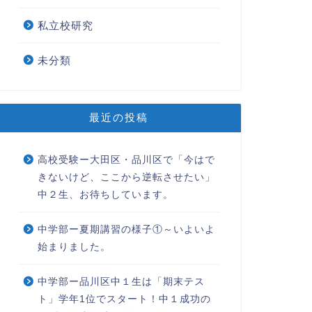
私立校研究
未分類
最近の投稿
高校受験ー大田区・品川区で「今はで
きないけど、ここから逆転させたい」
学受験
高校受験
中２生、お待ちしています。
中学部ー夏期講習の様子①～いよいよ
始まりました。
向け説明会のお知らせ、
中学部ー品川区中１生は「期末テス
々。オンラインでの実施の是
とは
ト」学年1位でスタート！中１成功の
英検合格おめでとう！