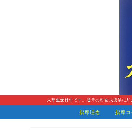
入塾生受付中です。通常の対面式授業に加
指導理念
指導コ