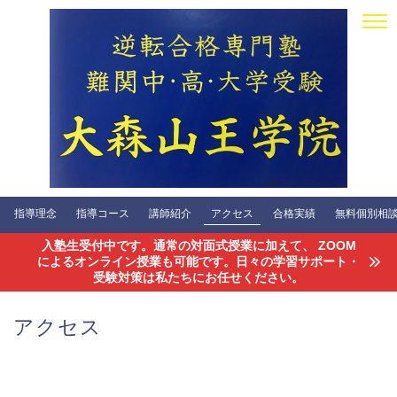
指導理念
指導コース
講師紹介
アクセス
合格実績
無料個別相談会
入塾生受付中です。通常の対面式授業に加えて、 ZOOM
によるオンライン授業も可能です。日々の学習サポート・
受験対策は私たちにお任せください。
アクセス