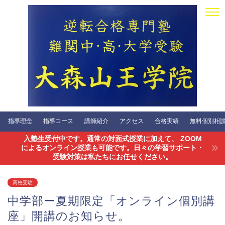
指導理念
指導コース
講師紹介
アクセス
合格実績
無料個別相談会
入塾生受付中です。通常の対面式授業に加えて、 ZOOM
によるオンライン授業も可能です。日々の学習サポート・
受験対策は私たちにお任せください。
高校受験
中学部ー夏期限定「オンライン個別講
座」開講のお知らせ。