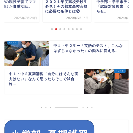
外での現役子育てママ
２０２１年度高校受験生
中学部・学年末テス
ら聞けた貴重な話。
必見！今の都立高校合格
「試験対策授業」の
に必要な条件とは②
らせ。
2023年7月24日
2020年3月16日
2024年1
中１・中２生ー「英語のテスト、こんな
はずじゃなかった」の悩みに答える。
中１・中２夏期講習「自分にはそんな実
力はない」なんて思ったらそこで試合
終...