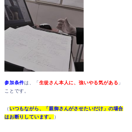
参加条件
は、「
生徒さん本人に、強いやる気がある
」
ことです。
（
いつもながら、「親御さんがさせたいだけ」の場合
はお断りしています。
）