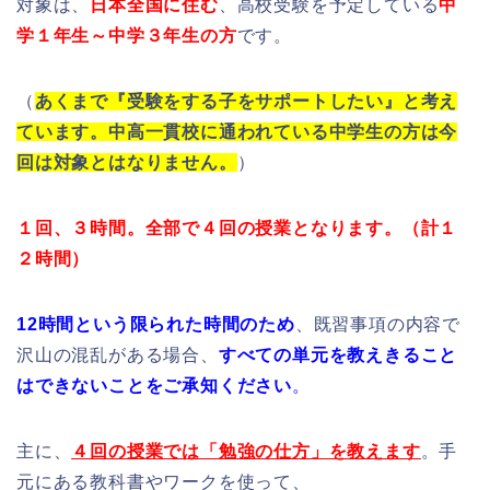
対象は、
日本全国に住む
、高校受験を予定している
中
学１年生～中学３年生の方
です。
（
あくまで『受験をする子をサポートしたい』と考え
ています。中高一貫校に通われている中学生の方は今
回は対象とはなりません。
）
１回、３時間。全部で４回の授業となります。（計１
２時間）
12時間という限られた時間のため
、既習事項の内容で
沢山の混乱がある場合、
すべての単元を教えきること
はできないことをご承知ください
。
主に、
４回の授業では「勉強の仕方」を教えます
。手
元にある教科書やワークを使って、