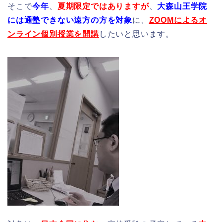
そこで
今年
、
夏期限定ではありますが
、
大森山王学院
には通塾できない遠方の方を対象
に、
ZOOMによるオ
ンライン個別授業を開講
したいと思います。