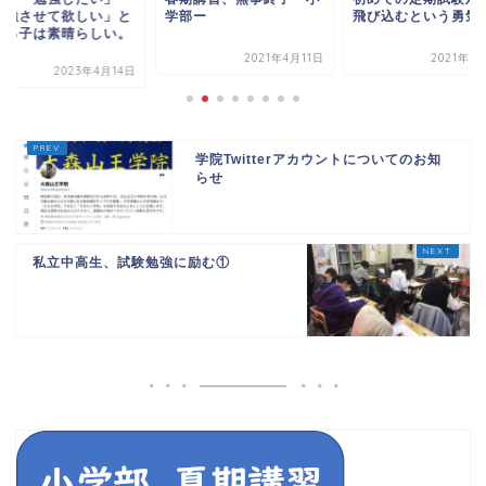
勉強させて欲しい」と
学部ー
飛び込むという勇気
える子は素晴らしい。
.
2021年4月11日
2021年9
2023年4月14日
学院Twitterアカウントについてのお知
らせ
私立中高生、試験勉強に励む①