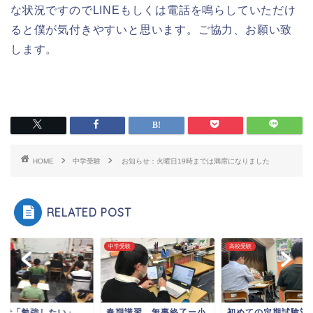
な状況ですのでLINEもしくは電話を鳴らしていただけ
ると僕が気付きやすいと思います。ご協力、お願い致
します。
HOME
中学受験
お知らせ：火曜日19時までは満席になりました
RELATED POST
受験
中学受験
高校受験
分で「勉強したい」
春期講習、無事終了ー小
初めての定期試験対