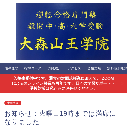
指導理念
指導コース
講師紹介
アクセス
合格実績
無料個別相談会
入塾生受付中です。通常の対面式授業に加えて、 ZOOM
によるオンライン授業も可能です。日々の学習サポート・
受験対策は私たちにお任せください。
中学受験
お知らせ：火曜日19時までは満席に
なりました