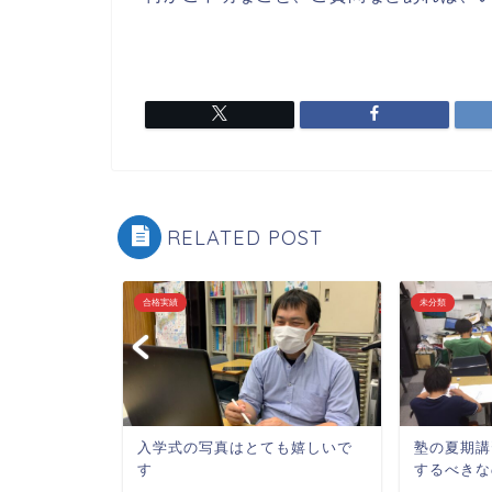
RELATED POST
合格実績
未分類
験生は何を
入学式の写真はとても嬉しいで
塾の夏期講
年生編③終ー
す
するべきな