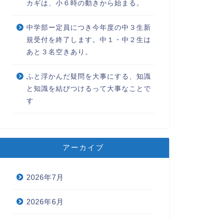
カギは、小６時の動きから始まる。
中学部ー定員につき今年度の中３生新
規受付を終了します。中１・中２生は
あと３名空きあり。
ふと浮かんだ疑問を大事にする、知識
と知識を結びつけるって大事なことで
す
分類
未分類
アーカイブ
2026年7月
今年もオンライン朝礼実施しま
2026年6月
す