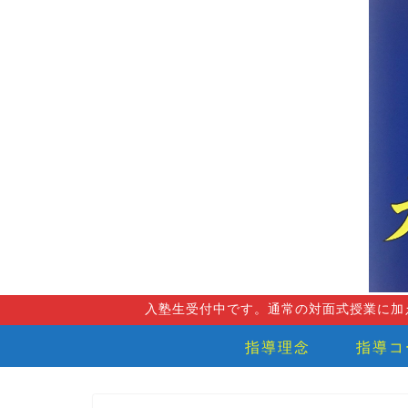
入塾生受付中です。通常の対面式授業に加
指導理念
指導コ