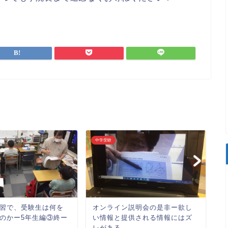
中学受験
未
習で、受験生は何を
オンライン説明会の是非ー欲し
のかー5年生編③終ー
い情報と提供される情報にはズ
レがある