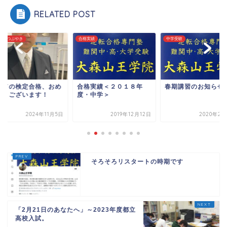
RELATED POST
長のつぶやき
合格実績
中学受験
めての検定合格、おめ
合格実績＜２０１８年
春期講習のお知らせ
とうございます！
度・中学＞
2024年11月5日
2019年12月12日
2020年2月
そろそろリスタートの時期です
「2月21日のあなたへ」～2023年度都立
高校入試。