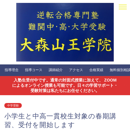
指導理念
指導コース
講師紹介
アクセス
合格実績
無料個別相談会
入塾生受付中です。通常の対面式授業に加えて、 ZOOM
によるオンライン授業も可能です。日々の学習サポート・
受験対策は私たちにお任せください。
中学受験
小学生と中高一貫校生対象の春期講
習、受付を開始します