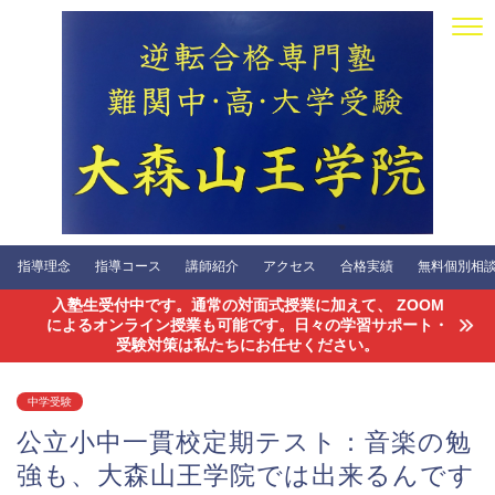
指導理念
指導コース
講師紹介
アクセス
合格実績
無料個別相談会
入塾生受付中です。通常の対面式授業に加えて、 ZOOM
によるオンライン授業も可能です。日々の学習サポート・
受験対策は私たちにお任せください。
中学受験
公立小中一貫校定期テスト：音楽の勉
強も、大森山王学院では出来るんです