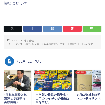
気軽にどうぞ！
HOME
中学受験
公立小中一貫校定期テスト：音楽の勉強も、大森山王学院では出来るんです
RELATED POST
受験
高校受験
中学受験
023年度都立高校入試
中学部の最近の様子③～
５月は塾対象説明会
題の講評と予想平均
上下のつながりが相乗効
シュ〜❶カリタス女
。（英数国編）
果を生む。