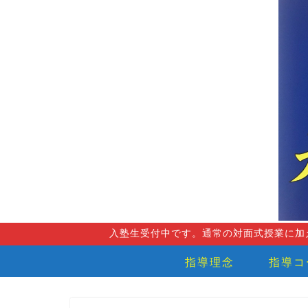
入塾生受付中です。通常の対面式授業に加
指導理念
指導コ