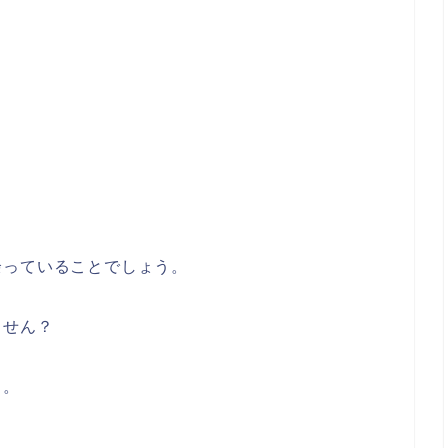
余っていることでしょう。
ません？
…。