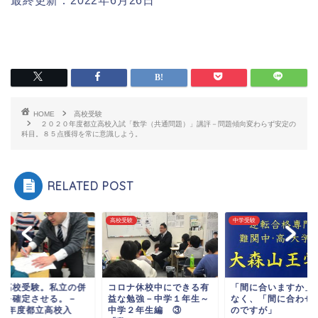
最終更新：2022年6月26日
HOME
高校受験
２０２０年度都立高校入試「数学（共通問題）」講評－問題傾向変わらず安定の
科目。８５点獲得を常に意識しよう。
RELATED POST
受験
高校受験
中学受験
立高校受験。私立の併
コロナ休校中にできる有
「間に合いますか」
校を確定させる。－
益な勉強－中学１年生～
なく、「間に合わせ
020年度都立高校入
中学２年生編 ③
のですが」