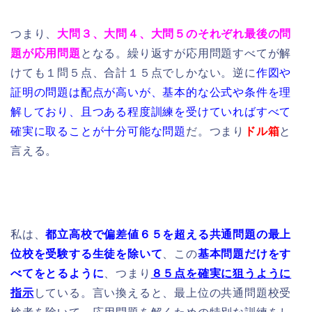
つまり、
大問３、大問４、大問５のそれぞれ最後の問
題が応用問題
となる。繰り返すが応用問題すべてが解
けても１問５点、合計１５点でしかない。逆に
作図や
証明の問題は配点が高いが、基本的な公式や条件を理
解しており、且つある程度訓練を受けていればすべて
確実に取ることが十分可能な問題
だ。つまり
ドル箱
と
言える。
私は、
都立高校で偏差値６５を超える共通問題の最上
位校を受験する生徒を除いて
、この
基本問題だけをす
べてをとるように
、つまり
８５点を確実に狙うように
指示
している。言い換えると、最上位の共通問題校受