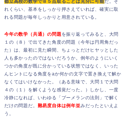
都立高校の数学で８５点取ることは充分に可能
だ。そ
れくらい、基本をしっかり押さえていれば、確実に取
れる問題が毎年しっかりと用意されている。
今年の数学（共通）の問題
を振り返ってみると、大問
１の（８）で出てきた角度の問題（今年は円周角だっ
た）は、最初に見た瞬間、ちょっとだけヒヤッとした
人も多かったのではないだろうか。例年のようにいく
つかの角度が既に分かっている状態ではなく、いった
んヒントになる角度をaか何かの文字で置き換えて解か
なくてはいけなかった。（ある意味で、大問１で大問
４の（１）を解くような感覚だった。）しかし、一度
冷静になれば、いわゆる「ブーメランの法則」で解く
だけの問題だ。
難易度自体は例年並
みだったといえよ
う。