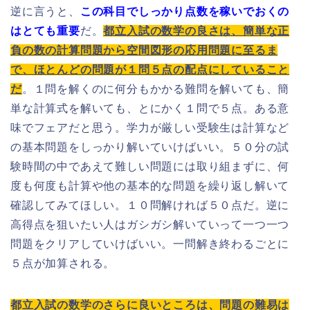
逆に言うと、
この科目でしっかり点数を稼いでおくの
はとても重要
だ。
都立入試の数学の良さは、簡単な正
負の数の計算問題から空間図形の応用問題に至るま
で、ほとんどの問題が１問５点の配点にしていること
だ
。１問を解くのに何分もかかる難問を解いても、簡
単な計算式を解いても、とにかく１問で５点。ある意
味でフェアだと思う。学力が厳しい受験生は計算など
の基本問題をしっかり解いていけばいい。５０分の試
験時間の中であえて難しい問題には取り組まずに、何
度も何度も計算や他の基本的な問題を繰り返し解いて
確認してみてほしい。１０問解ければ５０点だ。逆に
高得点を狙いたい人はガシガシ解いていって一つ一つ
問題をクリアしていけばいい。一問解き終わるごとに
５点が加算される。
都立入試の数学のさらに良いところは、問題の難易は