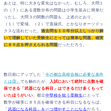
あとは、特に大きな変化はなかった。むしろ、大問１
の（７）にある度数分布の問題は小学生並みに簡単だ
ったし、大問３の関数の問題も、上述のとおり、
（１）で変域、（２）で直線式、とかなりオーソドッ
クスな流れだった。
過去問を１０年分以上しっかり解
いて理解していた受験生にとっては簡単な問題、確実
に８５点を押さえられる問題
だっただろう。
数日前にアップした「
今の都立高校合格に必要な条件
とは③」
でも触れたが、
入試において絶対に点数を確
保できる「武器になる科目」はできるだけ多くもって
いたほうがいい
。都立
中堅校を狙う受験生
にとって、
数学が確実に８５点を確保できる科目になるならば
、
「
武器になる科目」を一つ増やすことになる
だろう。