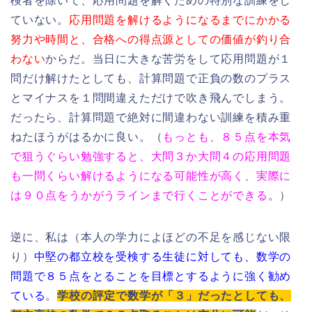
検者を除いて、応用問題を解くための特別な訓練をし
ていない。
応用問題を解けるようになるまでにかかる
努力や時間と、合格への得点源としての価値が釣り合
わない
からだ。当日に大きな苦労をして応用問題が１
問だけ解けたとしても、計算問題で正負の数のプラス
とマイナスを１問間違えただけで吹き飛んでしまう。
だったら、計算問題で絶対に間違わない訓練を積み重
ねたほうがはるかに良い。（
もっとも、８５点を本気
で狙うぐらい勉強すると、大問３か大問４の応用問題
も一問くらい解けるようになる可能性が高く、実際に
は９０点をうかがうラインまで行くことができる
。）
逆に、私は（本人の学力によほどの不足を感じない限
り）
中堅の都立校を受検する生徒に対しても、数学の
問題で８５点をとることを目標とするように強く勧め
ている
。
学校の評定で数学が「３」だったとしても、