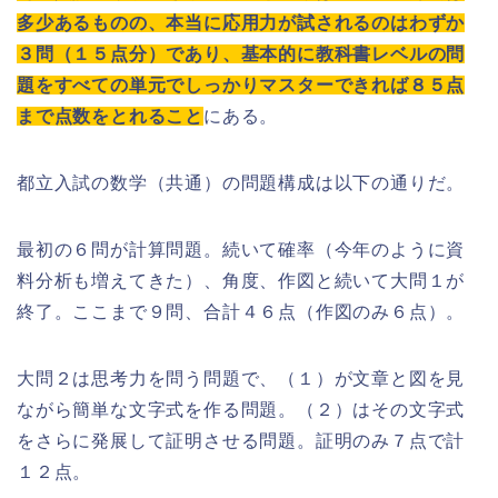
多少あるものの、本当に応用力が試されるのはわずか
３問（１５点分）であり、基本的に教科書レベルの問
題をすべての単元でしっかりマスターできれば８５点
まで点数をとれること
にある。
都立入試の数学（共通）の問題構成は以下の通りだ。
最初の６問が計算問題。続いて確率（今年のように資
料分析も増えてきた）、角度、作図と続いて大問１が
終了。ここまで９問、合計４６点（作図のみ６点）。
大問２は思考力を問う問題で、（１）が文章と図を見
ながら簡単な文字式を作る問題。（２）はその文字式
をさらに発展して証明させる問題。証明のみ７点で計
１２点。