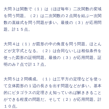
大問３は関数で（１）は（ほぼ毎年）二次関数の変域
を問う問題。（２）は二次関数の２点間を結ぶ一次関
数の直線式を問う問題が多い。最後の（３）が応用問
題。計１５点。
大問４は（１）が図形の中の角度を問う問題。ほとん
どが文字式となる。（２）は合同ないしは相似条件を
使った図形の証明問題。最後の（３）が応用問題。証
明のみ７点で計１７点。
大問５は２問構成。（１）は三平方の定理などを使っ
て立体図形の１辺の長さを出す問題などが多い。基本
的にピタゴラスの定理さえ知っていれば解ききること
ができる程度の問題だ。そして（２）が応用問題。計
１０点。