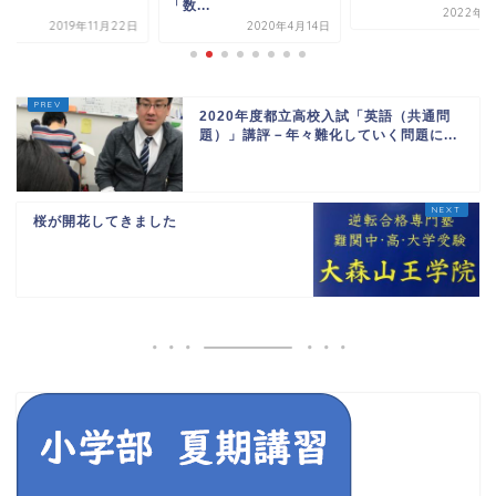
.
「数...
2022年7
2019年11月22日
2020年4月14日
2020年度都立高校入試「英語（共通問
題）」講評－年々難化していく問題に...
桜が開花してきました