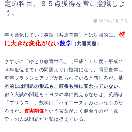
定の科目。８５点獲得を常に意識しよ
う。
2020年3月17日
、
特
年々難化していく英語（共通問題）とは対照的に
に大きな変化がない
数学
（共通問題）
。
さすがに「ゆとり教育世代」（平成１５年度～平成２
４年度位まで）の問題よりは複雑になり、問題自体も
毎年ブラッシュアップが図られていると感じるが、
基
本的には問題の形式も、順番も特に変わっていない
。
都立入試の問題をトヨタの車に例えるならば、英語は
「プリウス」、数学は「ハイエース」みたいなものだ
ろうか。
質実剛健
という言葉がよく似合うのが「数
学」の入試問題だと私は捉えている。