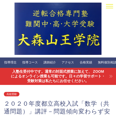
指導理念
指導コース
講師紹介
アクセス
合格実績
無料個別相談会
入塾生受付中です。通常の対面式授業に加えて、 ZOOM
によるオンライン授業も可能です。日々の学習サポート・
受験対策は私たちにお任せください。
高校受験
２０２０年度都立高校入試「数学（共
通問題）」講評－問題傾向変わらず安