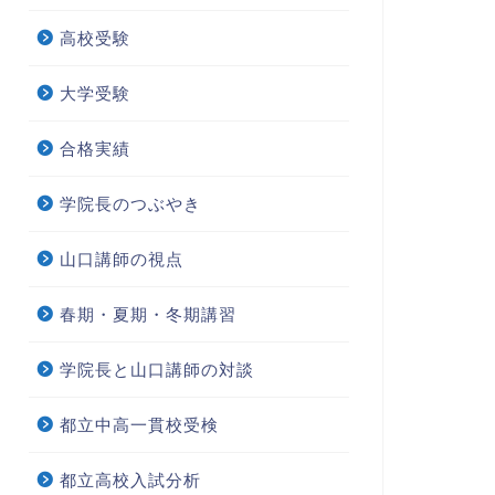
高校受験
大学受験
院長のつぶやき
学院長のつぶやき
合格実績
学院長のつぶやき
山口講師の視点
学準備講座の再度お知らせ
学院Instagramアカウント
春期・夏期・冬期講習
2020年2月28日
2019年10月31
学院長と山口講師の対談
都立中高一貫校受検
都立高校入試分析