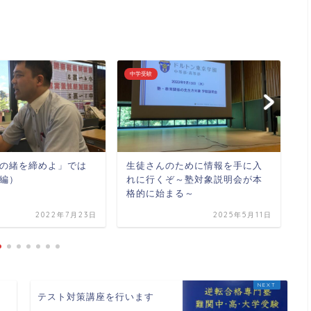
中学受験
学
の緒を締めよ」では
生徒さんのために情報を手に入
中
編）
れに行くぞ～塾対象説明会が本
格的に始まる～
2022年7月23日
2025年5月11日
テスト対策講座を行います