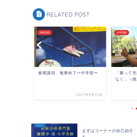
RELATED POST
高校受験
中学受験
囲が広がっ
春期講習、無事終了ー中学部ー
「勝って兜
なく…（後
2019年11月27日
2021年4月12日
まずはコーナーの自己紹介
を。