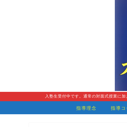
入塾生受付中です。通常の対面式授業に加
指導理念
指導コ