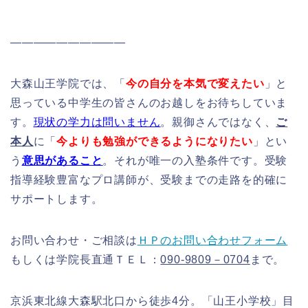
――――――――――
大森山王学院では、「
今の自分を本気で変えたい
」と
思っている中学生の皆さんのお越しをお待ちしていま
す。
現状の学力は問いません
。親御さんではなく、
ご
本人
に「
今よりも勉強ができるようになりたい
」とい
う
意思があること
。それが唯一の入塾条件です。受験
指導経験豊富なプロ講師が、受験までの走路を的確に
サポートします。
お問い合わせ・ご相談は
ＨＰのお問い合わせフォーム
もしくは学院長直通ＴＥＬ：
090-9809－0704
まで。
京浜東北線大森駅北口から徒歩4分。「山王小学校」目