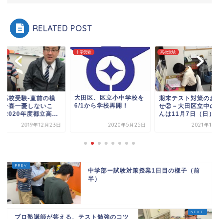
RELATED POST
受験
中学受験
高校受験
大田区、区立小中学校を
立高校受験‐直前の模
期末テスト対策のお
6/1から学校再開！
に一喜一憂しないこ
せ②－大田区立中の
‐2020年度都立高...
んは11月7日（日）か.
2019年12月23日
2020年5月25日
2021年10
中学部ー試験対策授業1日目の様子（前
半）
プロ塾講師が答える、テスト勉強のコツ