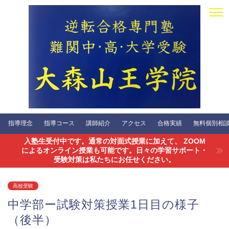
指導理念
指導コース
講師紹介
アクセス
合格実績
無料個別相談会
入塾生受付中です。通常の対面式授業に加えて、 ZOOM
によるオンライン授業も可能です。日々の学習サポート・
受験対策は私たちにお任せください。
高校受験
中学部ー試験対策授業1日目の様子
（後半）