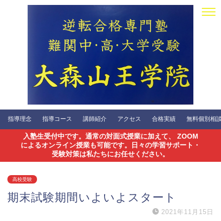
指導理念
指導コース
講師紹介
アクセス
合格実績
無料個別相談会
入塾生受付中です。通常の対面式授業に加えて、 ZOOM
によるオンライン授業も可能です。日々の学習サポート・
受験対策は私たちにお任せください。
高校受験
期末試験期間いよいよスタート
2021年11月15日