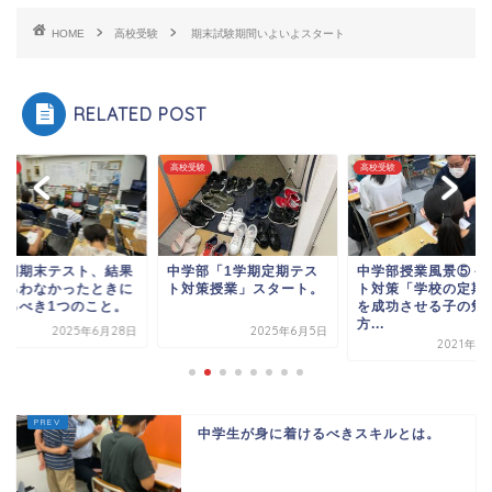
HOME
高校受験
期末試験期間いよいよスタート
RELATED POST
受験
高校受験
高校受験
学期期末テスト、結果
中学部「1学期定期テス
中学部授業風景⑤－
振るわなかったときに
ト対策授業」スタート。
ト対策「学校の定期
えるべき1つのこと。
を成功させる子の勉
方...
2025年6月28日
2025年6月5日
2021年1
中学生が身に着けるべきスキルとは。