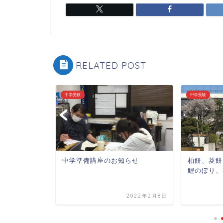
RELATED POST
中学受験
中学受験
いての追加
中学準備講座のお知らせ
柏餅、菱餅
鯉のぼり、
2020年2月28日
2022年2月8日