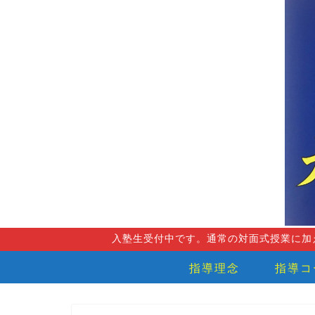
入塾生受付中です。通常の対面式授業に加
指導理念
指導コ