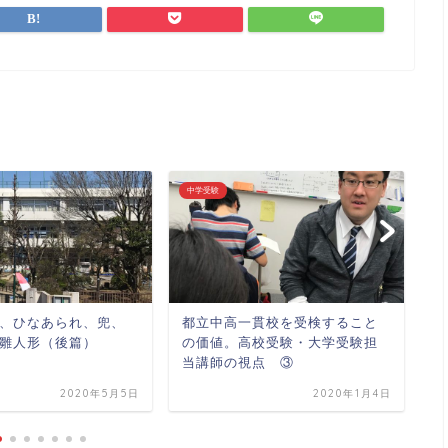
中学受験
中
、ひなあられ、兜、
都立中高一貫校を受検すること
東
雛人形（後篇）
の価値。高校受験・大学受験担
程
当講師の視点 ③
１
2020年5月5日
2020年1月4日