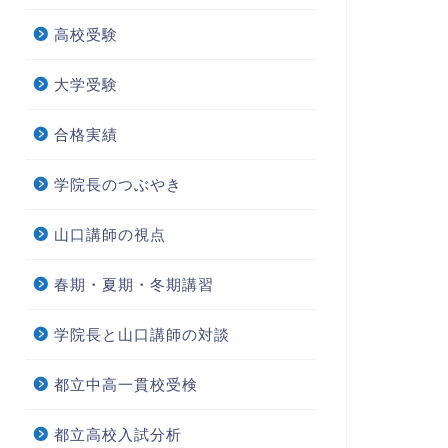
高校受験
大学受験
合格実績
学院長のつぶやき
学受験
中学受験
山口講師の視点
春期・夏期・冬期講習
京都市大学付属中学、入試日
付箋や蛍光ペン（マーカー）の
学院長と山口講師の対談
を大きく変更！第一回入試は
使い方（１）
日午前に
都立中高一貫校受検
2022年3月24日
2023年6月14
都立高校入試分析