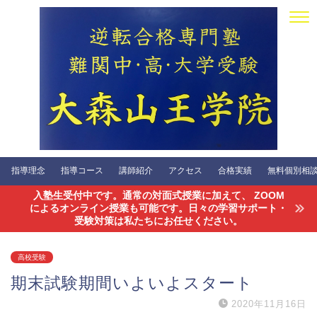
指導理念
指導コース
講師紹介
アクセス
合格実績
無料個別相談会
入塾生受付中です。通常の対面式授業に加えて、 ZOOM
によるオンライン授業も可能です。日々の学習サポート・
受験対策は私たちにお任せください。
高校受験
期末試験期間いよいよスタート
2020年11月16日