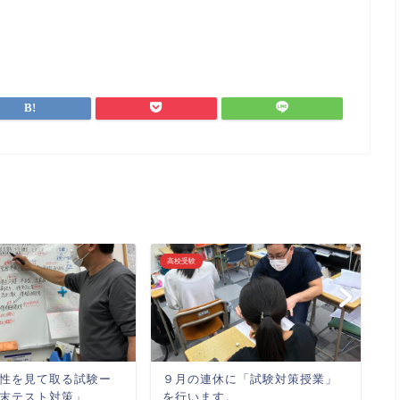
高校受験
中
性を見て取る試験ー
９月の連休に「試験対策授業」
心
末テスト対策」
を行います。
し