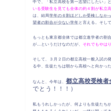
中で、「私立高校を第一志望にしたい」
いる受験生を見ても全体の約４割が私立
は、結局
学年の６割ほどしか受検しなか
望者の割合が少ない学年
と言える。そし
もっとも東京都全体では都立進学者の割
が…というだけなのだが、
それでもやは
そして、３月２日の都立高校一般入試の
る中、生徒たちは朝から高校へと向かっ
都立高校受検者
なんと、今年は、
でとう！！！）
私もうれしかったが、何よりも生徒たち