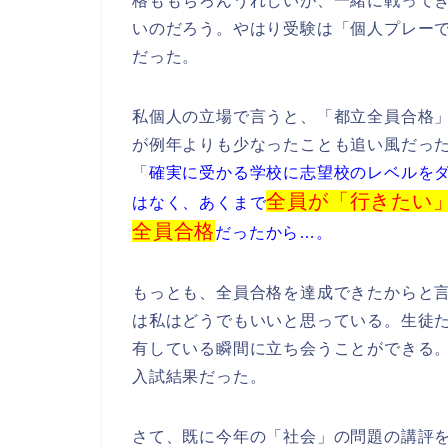
格ももちろんうれしいが、一緒に戦って
いのだろう。やはり受験は「個人プレー
だった。
私個人の立場で言うと、「都立全員合格
が例年よりも少なったことも追い風だっ
「
確実に受かる学校に志望校のレベルを
全員が「行きたい
はなく、あくまで
全員合格
だったから…。
もっとも、全員合格を達成できたからと
は私はどうでもいいと思っている。生徒
有している瞬間に立ち会うことができる
入試結果だった。
さて、既に今年の「社会」の問題の講評