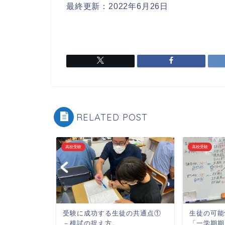
最終更新：2022年6月26日
RELATED POST
高校受験
高校受験
望校を受か
受験に成功する生徒の共通点①
生徒の可能
」すべての
－模試の捉え方。
「一学期期