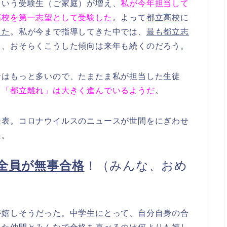
という受験生（ご家庭）が増え、
私が今年担当して
高校を第一志望として受験した
。よって
都立高校
に
った
。私が今まで指導してきた中では、
最も都立志
て、おそらくこうした傾向は来年も続くのだろう。
合はもっと多いので、たまたま私が担当した生徒
り「都立離れ」は大きく進んでいるようだ
。
発表。コロナウイルスのニュースが世間をにぎわせ
た。
全員が無事合格
！（みんな、おめ
が嬉しそうだった。中学生にとって、自分自身の合