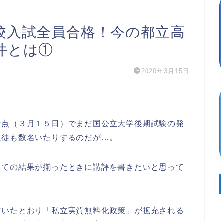
校入試全員合格！今の都立高
件とは①
2020年3月15日
時点（３月１５日）でまだ国公立大学後期試験の発
生徒も数名いたりするのだが…。
べての結果が揃ったときに講評を書きたいと思って
書いたとおり「私立実質無料化政策」が拡充される