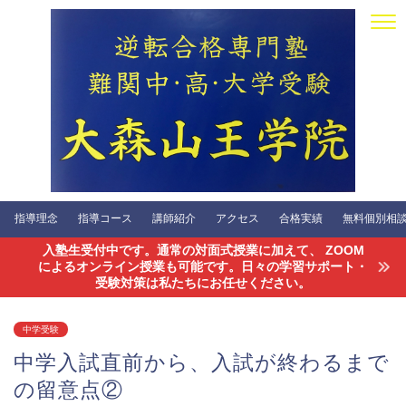
指導理念
指導コース
講師紹介
アクセス
合格実績
無料個別相談会
入塾生受付中です。通常の対面式授業に加えて、 ZOOM
によるオンライン授業も可能です。日々の学習サポート・
受験対策は私たちにお任せください。
中学受験
中学入試直前から、入試が終わるまで
の留意点②