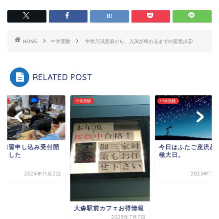
HOME
中学受験
中学入試直前から、入試が終わるまでの留意点②
RELATED POST
受験
中学受験
中学受験
期講習申し込み受付開
今日はふたご座流星
しました
極大日。
2024年11月2日
2023年12
大森駅前カフェお得情報
2025年7月7日