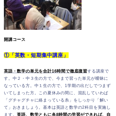
開講コース
①「英数・短期集中講座」
英語・数学の単元を合計16時間で徹底復習
する講座で
す。中２・中３生の方で、今まで習った単元が曖昧に
なっている方。中１生の方で、1学期の出だしでつまず
いてしまった方。この夏休みの間に、混乱していわば
「グチャグチャに絡まっている糸」をしっかり「解い
て」おきましょう。基本は英語と数学の2科目を実施し
ます。
英語、数学ともに各8時間の学習ができれば、自