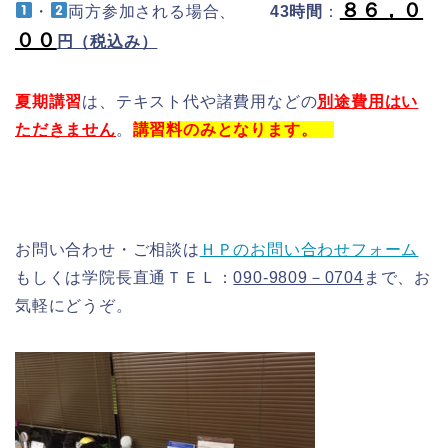
８６，０
・
両方参加される場合、
43時間
：
００
円（税込み）
夏期講習
は、テキスト代や諸費用などの
別途費用はい
ただきません
。
講習料のみとなります。
お問い合わせ・ご相談は
ＨＰのお問い合わせフォーム
もしくは学院長直通ＴＥＬ：
090-9809－0704
まで、お
気軽にどうぞ。