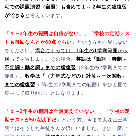
宅での課題演習（宿題）も含めて１～２年生の総復習
ができる
と考えています。
「
１～2年生の範囲は自信がない
」、「
学校の定期テス
トも毎回なんとか60点ぐらい
」という方も心配しない
でください。
場合によっては、1年生の1学期範囲から
戻って学習します。
その場合、
英語は「動詞・時制～
不定詞・動名詞」までの総復習
（2年生の2学期までの
範囲）、
数学は「（方程式などの）計算～一次関数」
までの総復習
（2年生の2学期までの範囲）をひと夏で
集中して取り組むことになります。
「
１～2年生の範囲は全然覚えていない
」、「
学校の定
期テストが50点以下だ
」という方。今まで大森山王学
院ではそうした生徒さんが沢山いました。ぜひ一度ご