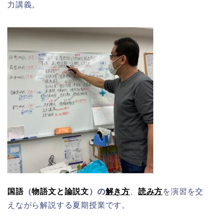
力講義。
国語
（
物語文と論説文
）の
解き方
、
読み方
を演習を交
えながら解説する夏期授業です。