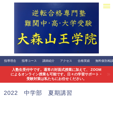
指導理念
指導コース
講師紹介
アクセス
合格実績
無料個別相談会
入塾生受付中です。通常の対面式授業に加えて、 ZOOM
によるオンライン授業も可能です。日々の学習サポート・
受験対策は私たちにお任せください。
2022 中学部 夏期講習