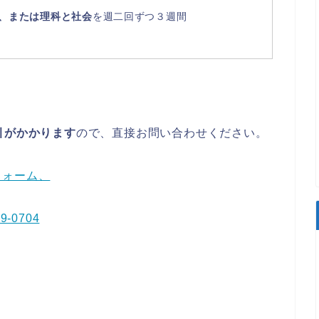
、または理科と社会
を週二回ずつ３週間
引がかかります
ので、直接お問い合わせください。
フォーム、
09-0704