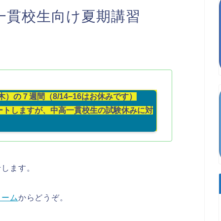
一貫校生向け夏期講習
）の７週間（8/14−16はお休みです）
ートしますが、中高一貫校生の試験休みに対
せします。
ォーム
からどうぞ。