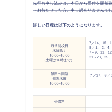
先行お申し込みは、本日から受付を開始
（お待たせした方、申し訳ありませんで
詳しい日程は以下のようになります。
7／14、15、1
通常開校日
8／１、2、4、
木日除く
7～9、11、12
10:00~18:00
21～23、25、
(土曜は16時まで）
飯田の国語
７／27、８／3
毎週木曜
10:00~18:00
受講料