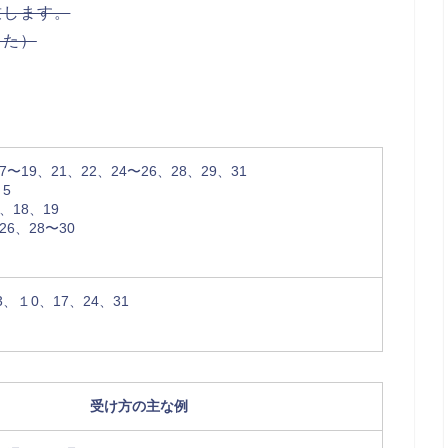
致します。
した）
7〜19、21、22、24〜26、28、29、31
5
、18、19
26、28〜30
、１0、17、24、31
受け方の主な例