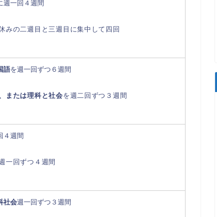
に週一回４週間
休みの二週目と三週目に集中して四回
国語
を週一回ずつ６週間
、または理科と社会
を週二回ずつ３週間
回４週間
週一回ずつ４週間
科社会
週一回ずつ３週間