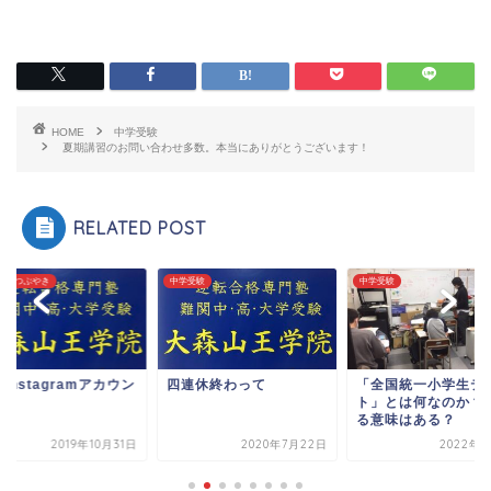
HOME
中学受験
夏期講習のお問い合わせ多数。本当にありがとうございます！
RELATED POST
長のつぶやき
中学受験
中学受験
Instagramアカウン
四連休終わって
「全国統一小学生テ
ト」とは何なのか？
る意味はある？
2019年10月31日
2020年7月22日
2022年6