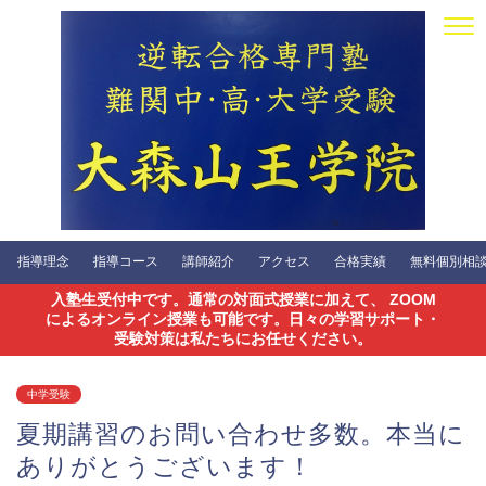
指導理念
指導コース
講師紹介
アクセス
合格実績
無料個別相談会
入塾生受付中です。通常の対面式授業に加えて、 ZOOM
によるオンライン授業も可能です。日々の学習サポート・
受験対策は私たちにお任せください。
中学受験
夏期講習のお問い合わせ多数。本当に
ありがとうございます！