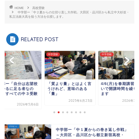
HOME
高校受験
中学部ー「中２夏からの仕切り直し大作戦」大田区・品川区から私立中大杉並・
私立法政大高を狙う方法を伝授します。
RELATED POST
受験
中学受験
中学受験
学部ー「自分は志望校
「質より量」とはよく言
4/6(月)を春期講習
受かるに足る者なの
うけれど、意味のある
いで開講時間を繰り
？」すべての中３受験
「量」
ます
.
2025年6月23日
2026年3月
2026年5月6日
中学部ー「中１夏からの巻き返し作戦」
～大田区・品川区から都立新宿高校・