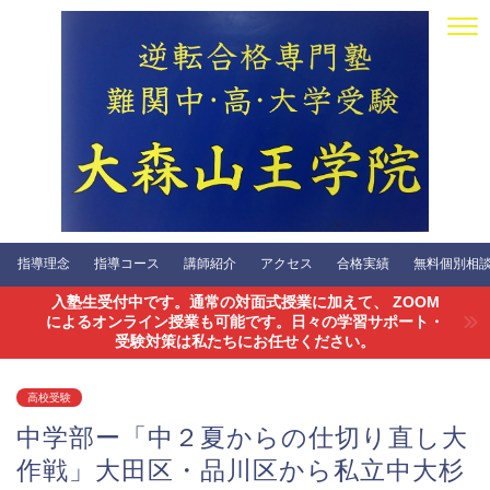
指導理念
指導コース
講師紹介
アクセス
合格実績
無料個別相談会
入塾生受付中です。通常の対面式授業に加えて、 ZOOM
によるオンライン授業も可能です。日々の学習サポート・
受験対策は私たちにお任せください。
高校受験
中学部ー「中２夏からの仕切り直し大
作戦」大田区・品川区から私立中大杉