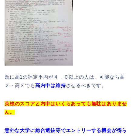
既に高1の評定平均が４．０以上の人は、可能なら高
２・高３でも
高内申は維持
させるべきです。
英検のスコアと内申はいくらあっても無駄はありませ
ん。
意外な大学に総合選抜等でエントリーする機会が得ら