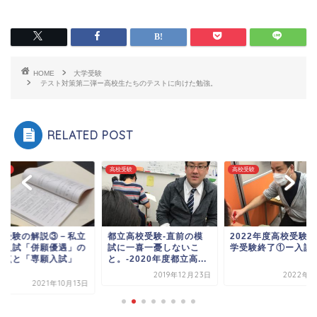
HOME
大学受験
テスト対策第二弾ー高校生たちのテストに向けた勉強。
RELATED POST
受験
高校受験
高校受験
校受験の解説③－私立
都立高校受験‐直前の模
2022年度高校受験
般入試「併願優遇」の
試に一喜一憂しないこ
学受験終了①ー入試
意点と「専願入試」
と。‐2020年度都立高...
.
2019年12月23日
2022年3
2021年10月13日