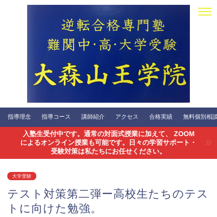
指導理念
指導コース
講師紹介
アクセス
合格実績
無料個別相談会
入塾生受付中です。通常の対面式授業に加えて、 ZOOM
によるオンライン授業も可能です。日々の学習サポート・
受験対策は私たちにお任せください。
大学受験
テスト対策第二弾ー高校生たちのテス
トに向けた勉強。