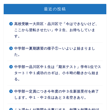
最近の投稿
高校受験ー大田区・品川区で「今はできないけど、
ここから逆転させたい」中２生、お待ちしていま
す。
中学部ー夏期講習の様子①～いよいよ始まりまし
た。
中学部ー品川区中１生は「期末テスト」学年1位でス
タート！中１成功のカギは、小６時の動きから始ま
る。
中学部ー定員につき今年度の中３生新規受付を終了
します。中１・中２生はあと３名空きあり。
ふと浮かんだ疑問を大事にする、知識と知識を結び