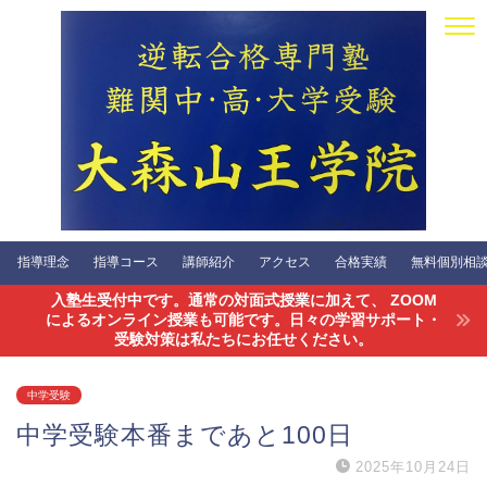
指導理念
指導コース
講師紹介
アクセス
合格実績
無料個別相談会
入塾生受付中です。通常の対面式授業に加えて、 ZOOM
によるオンライン授業も可能です。日々の学習サポート・
受験対策は私たちにお任せください。
中学受験
中学受験本番まであと100日
2025年10月24日