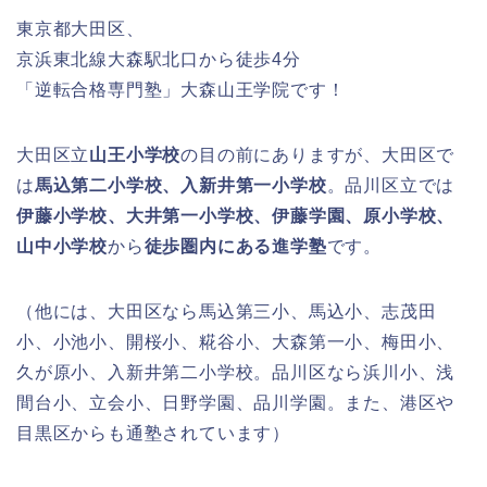
東京都大田区、
京浜東北線大森駅北口から徒歩4分
「逆転合格専門塾」大森山王学院です！
大田区立
山王小学校
の目の前にありますが、大田区で
は
馬込第二小学校、入新井第一小学校
。品川区立では
伊藤小学校、大井第一小学校、伊藤学園、原小学校、
山中小学校
から
徒歩圏内にある進学塾
です。
（他には、大田区なら馬込第三小、馬込小、志茂田
小、小池小、開桜小、糀谷小、大森第一小、梅田小、
久が原小、入新井第二小学校。品川区なら浜川小、浅
間台小、立会小、日野学園、品川学園。また、港区や
目黒区からも通塾されています）