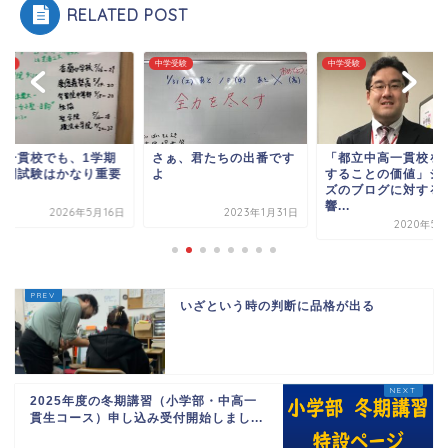
RELATED POST
受験
中学受験
中学受験
高一貫校でも、1学期
さぁ、君たちの出番です
「都立中高一貫校を
中間試験はかなり重要
よ
することの価値」シ
す
ズのブログに対する
響...
2026年5月16日
2023年1月31日
2020年5月
いざという時の判断に品格が出る
2025年度の冬期講習（小学部・中高一
貫生コース）申し込み受付開始しまし...