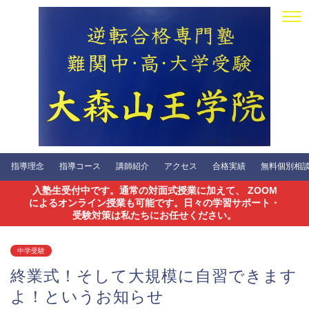
指導理念
指導コース
講師紹介
アクセス
合格実績
無料個別相談会
入塾生受付中です。通常の対面式授業に加えて、 ZOOM
によるオンライン授業も可能です。日々の学習サポート・
受験対策は私たちにお任せください。
中学受験
終業式！そして大規模に自習できます
よ！というお知らせ