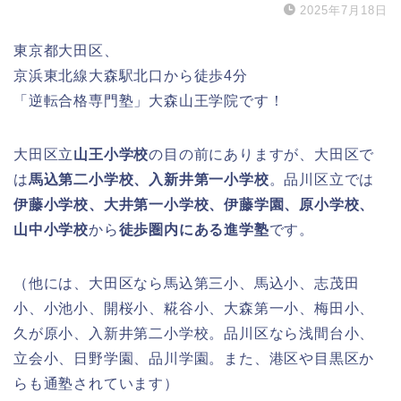
2025年7月18日
東京都大田区、
京浜東北線大森駅北口から徒歩4分
「逆転合格専門塾」大森山王学院です！
大田区立
山王小学校
の目の前にありますが、大田区で
は
馬込第二小学校、入新井第一小学校
。品川区立では
伊藤小学校、大井第一小学校、伊藤学園、原小学校、
山中小学校
から
徒歩圏内にある進学塾
です。
（他には、大田区なら馬込第三小、馬込小、志茂田
小、小池小、開桜小、糀谷小、大森第一小、梅田小、
久が原小、入新井第二小学校。品川区なら浅間台小、
立会小、日野学園、品川学園。また、港区や目黒区か
らも通塾されています）