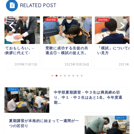
RELATED POST
受験
高校受験
高校受験
験っておもしろい。-
受験に成功する生徒の共
「模試」についての
任の挨拶に代えて-
通点①－模試の捉え方。
い見方
2019年11月11日
2023年10月26日
2021年1
中学部夏期講習・中３生は満員締め切
り、中１・中２生はあと1名。今年度通
期...
夏期講習が本格的に始まって一週間が一
つの区切り