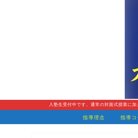
入塾生受付中です。通常の対面式授業に加
指導理念
指導コ