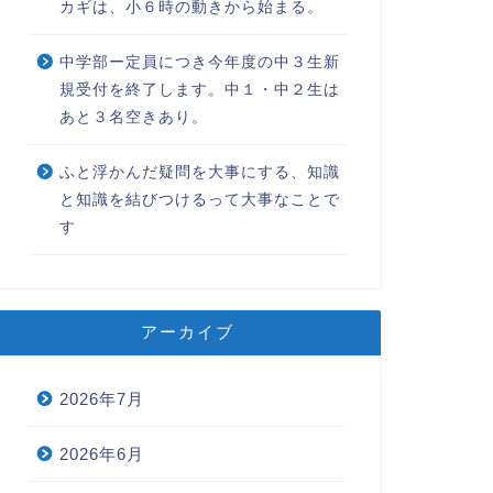
カギは、小６時の動きから始まる。
中学部ー定員につき今年度の中３生新
規受付を終了します。中１・中２生は
あと３名空きあり。
ふと浮かんだ疑問を大事にする、知識
と知識を結びつけるって大事なことで
す
格実績
中学受験
アーカイブ
2026年7月
学式の写真はとても嬉しいで
塾の夏期講習で、受験生は何を
するべきなのかー5年生編③終ー
2026年6月