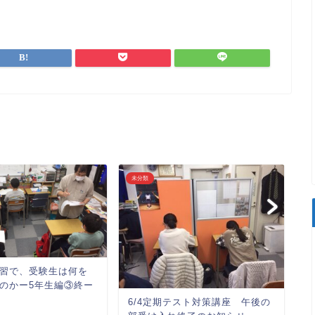
未分類
合
習で、受験生は何を
入
のかー5年生編③終ー
す
6/4定期テスト対策講座 午後の