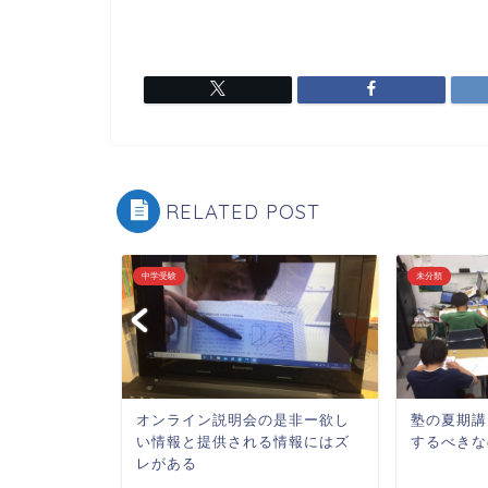
RELATED POST
中学受験
未分類
ス工事のお
オンライン説明会の是非ー欲し
塾の夏期講
い情報と提供される情報にはズ
するべきな
レがある